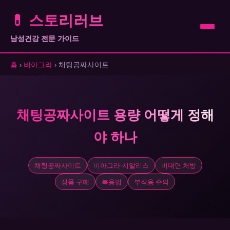
💊 스토리러브
남성건강 전문 가이드
홈
›
비아그라
› 채팅공짜사이트
채팅공짜사이트 용량 어떻게 정해
야 하나
채팅공짜사이트
비아그라·시알리스
비대면 처방
정품 구매
복용법
부작용 주의