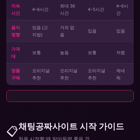
지속
최대 36
4~6시
4~6시간
4~5시간
시간
시간
간
음식
있음 (고
거의 없
있음
있음
영향
지방)
음
가격
보통
높음
보통
저렴
대
정품
오리지널
오리지널
오리지널
제네
구매
추천
추천
추천
릭
채팅공짜사이트 시작 가이드
📋
처음 시작할 때 알아두면 좋은 것