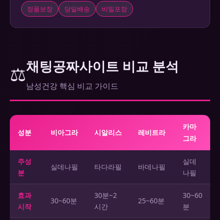
정품보장
당일배송
비밀포장
채팅공짜사이트 비교 분석
⚖️
남성건강 핵심 비교 가이드
카마
성분
비아그라
시알리스
레비트라
그라
주성
실데
실데나필
타다라필
바데나필
분
나필
효과
30분~2
30~60
30~60분
25~60분
시작
시간
분