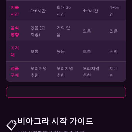
지속
최대 36
4~6시
4~6시간
4~5시간
시간
시간
간
음식
있음 (고
거의 없
있음
있음
영향
지방)
음
가격
보통
높음
보통
저렴
대
정품
오리지널
오리지널
오리지널
제네
구매
추천
추천
추천
릭
비아그라 시작 가이드
📋