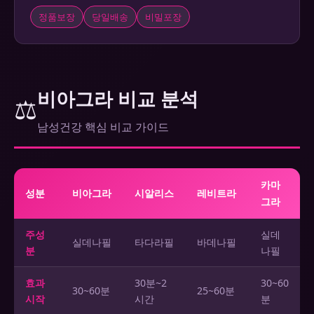
정품보장
당일배송
비밀포장
비아그라 비교 분석
⚖️
남성건강 핵심 비교 가이드
카마
성분
비아그라
시알리스
레비트라
그라
주성
실데
실데나필
타다라필
바데나필
분
나필
효과
30분~2
30~60
30~60분
25~60분
시작
시간
분