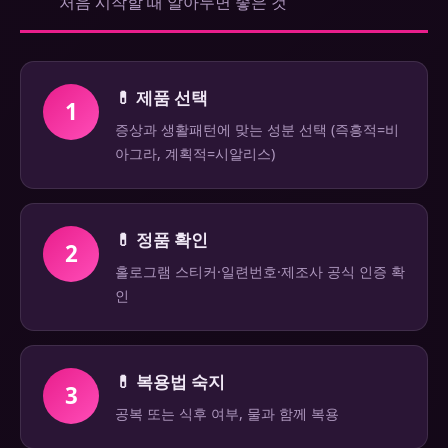
처음 시작할 때 알아두면 좋은 것
💊 제품 선택
1
증상과 생활패턴에 맞는 성분 선택 (즉흥적=비
아그라, 계획적=시알리스)
💊 정품 확인
2
홀로그램 스티커·일련번호·제조사 공식 인증 확
인
💊 복용법 숙지
3
공복 또는 식후 여부, 물과 함께 복용