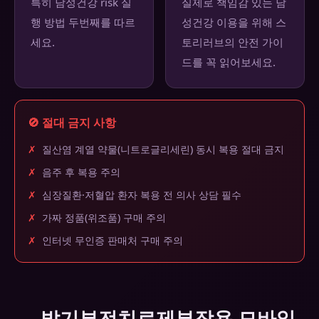
특히 남성건강 risk 실
실제로 책임감 있는 남
행 방법 두번째를 따르
성건강 이용을 위해 스
세요.
토리러브의 안전 가이
드를 꼭 읽어보세요.
🚫 절대 금지 사항
✗
질산염 계열 약물(니트로글리세린) 동시 복용 절대 금지
✗
음주 후 복용 주의
✗
심장질환·저혈압 환자 복용 전 의사 상담 필수
✗
가짜 정품(위조품) 구매 주의
✗
인터넷 무인증 판매처 구매 주의
발기부전치료제부작용 모바일