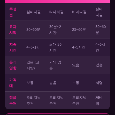
주성
실데
실데나필
타다라필
바데나필
분
나필
효과
30분~2
30~60
30~60분
25~60분
시작
시간
분
지속
최대 36
4~6시
4~6시간
4~5시간
시간
시간
간
음식
있음 (고
거의 없
있음
있음
영향
지방)
음
가격
보통
높음
보통
저렴
대
정품
오리지널
오리지널
오리지널
제네
구매
추천
추천
추천
릭