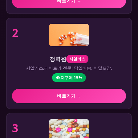
바로가기 →
2
정력원
시알리스
시알리스,레비트라 전문! 당일배송. 비밀포장.
🎁 재구매 15%
바로가기 →
3