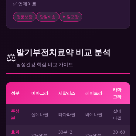
✅ 업데이트:
정품보장
당일배송
비밀포장
발기부전치료약 비교 분석
⚖️
남성건강 핵심 비교 가이드
카마
성분
비아그라
시알리스
레비트라
그라
주성
실데
실데나필
타다라필
바데나필
분
나필
효과
30분~2
30~60
30~60분
25~60분