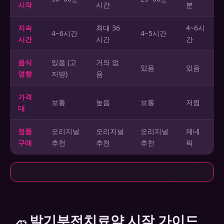
시작
시간
분
지속
최대 36
4~6시
4~6시간
4~5시간
시간
시간
간
음식
있음 (고
거의 없
있음
있음
영향
지방)
음
가격
보통
높음
보통
저렴
대
정품
오리지널
오리지널
오리지널
제네
구매
추천
추천
추천
릭
발기부전치료약 시작 가이드