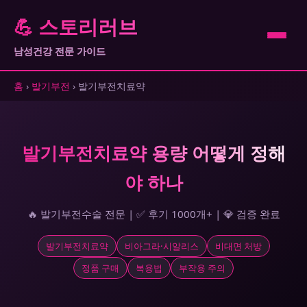
💪 스토리러브
남성건강 전문 가이드
홈
›
발기부전
› 발기부전치료약
발기부전치료약 용량 어떻게 정해
야 하나
🔥 발기부전수술 전문 | ✅ 후기 1000개+ | 💎 검증 완료
발기부전치료약
비아그라·시알리스
비대면 처방
정품 구매
복용법
부작용 주의