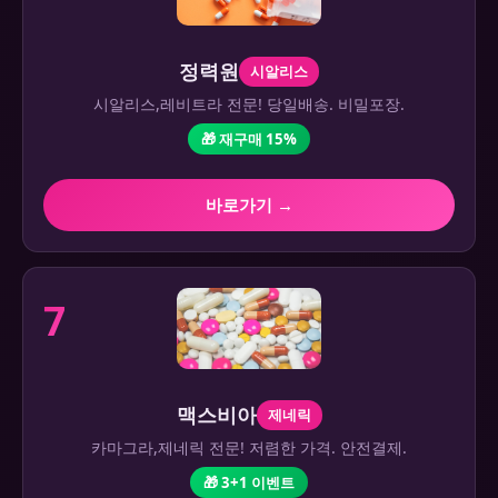
정력원
시알리스
시알리스,레비트라 전문! 당일배송. 비밀포장.
🎁 재구매 15%
바로가기 →
7
맥스비아
제네릭
카마그라,제네릭 전문! 저렴한 가격. 안전결제.
🎁 3+1 이벤트