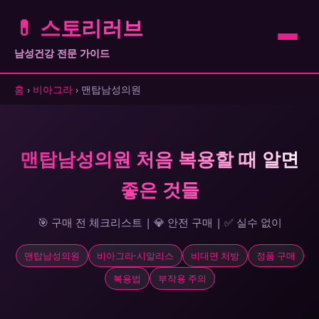
💊 스토리러브
남성건강 전문 가이드
홈
›
비아그라
› 맨탑남성의원
맨탑남성의원 처음 복용할 때 알면
좋은 것들
🎯 구매 전 체크리스트 | 💎 안전 구매 | ✅ 실수 없이
맨탑남성의원
비아그라·시알리스
비대면 처방
정품 구매
복용법
부작용 주의