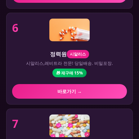
6
정력원
시알리스
시알리스,레비트라 전문! 당일배송. 비밀포장.
🎁 재구매 15%
바로가기 →
7