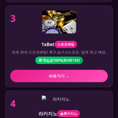
3
1xBet
스포츠베팅
세계 최대 스포츠베팅! 축구,농구,e스포츠. 업계 최고 배당.
🎁 첫입금100%(최대€130)
바로가기 →
4
라카지노
슬롯카지노