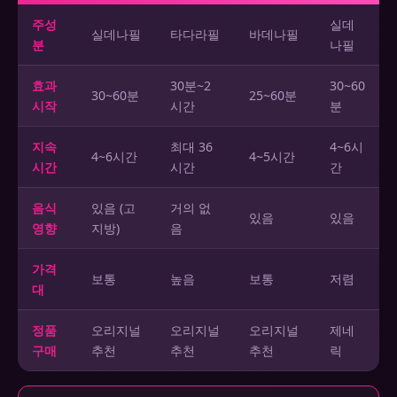
주성
실데
실데나필
타다라필
바데나필
분
나필
효과
30분~2
30~60
30~60분
25~60분
시작
시간
분
지속
최대 36
4~6시
4~6시간
4~5시간
시간
시간
간
음식
있음 (고
거의 없
있음
있음
영향
지방)
음
가격
보통
높음
보통
저렴
대
정품
오리지널
오리지널
오리지널
제네
구매
추천
추천
추천
릭