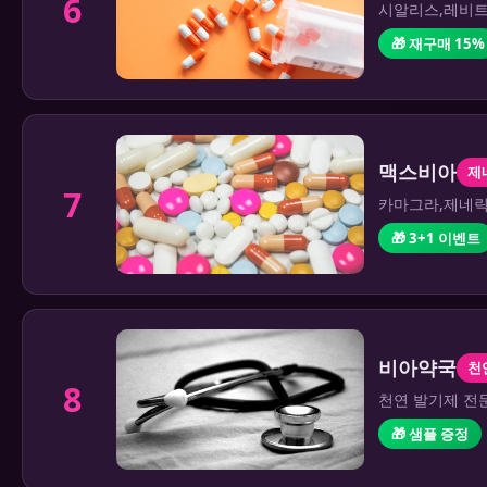
6
시알리스,레비트
🎁 재구매 15%
맥스비아
제
7
카마그라,제네릭 
🎁 3+1 이벤트
비아약국
천
8
천연 발기제 전문
🎁 샘플 증정