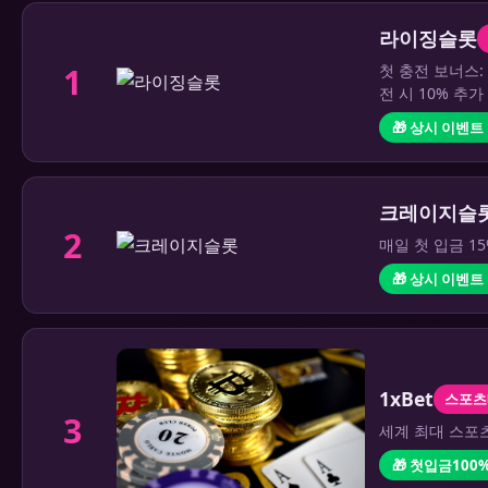
라이징슬롯
1
첫 충전 보너스:
전 시 10% 추
🎁 상시 이벤트
크레이지슬
2
매일 첫 입금 1
🎁 상시 이벤트
1xBet
스포츠
3
세계 최대 스포츠
🎁 첫입금100%