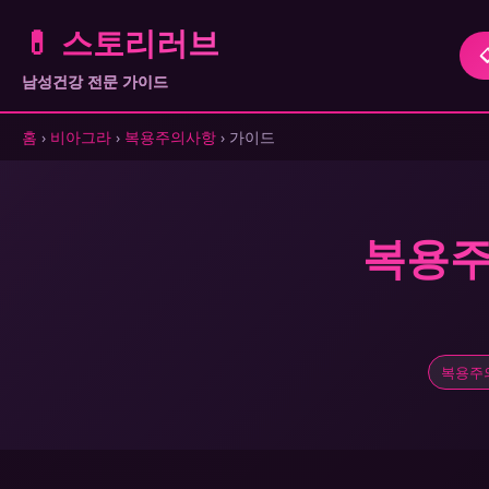
💊 스토리러브
남성건강 전문 가이드
홈
›
비아그라
›
복용주의사항
› 가이드
복용주
복용주