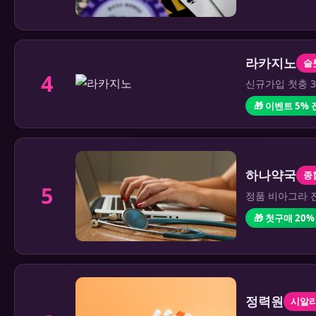
라카지노
슬
4
신규가입 첫충 3
🎁 이벤트 5%
하나약국
종
5
정품 비아그라 전
🎁 첫구매 20%
정력원
시알