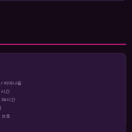
 / 바데나필
~1시간
대 36시간
장
보 보호