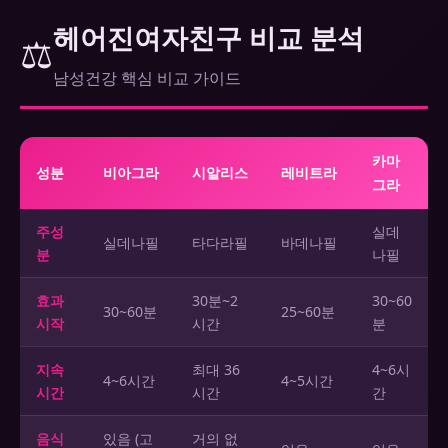
헤어진여자친구 비교 분석
⚖️
남성건강 핵심 비교 가이드
카마
성분
비아그라
시알리스
레비트라
그라
주성
실데
실데나필
타다라필
바데나필
분
나필
효과
30분~2
30~60
30~60분
25~60분
시작
시간
분
지속
최대 36
4~6시
4~6시간
4~5시간
시간
시간
간
음식
있음 (고
거의 없