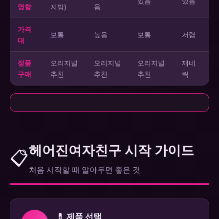
있음
있음
영향
지방)
음
가격
보통
높음
보통
저렴
대
정품
오리지널
오리지널
오리지널
제네
구매
추천
추천
추천
릭
헤어진여자친구 시작 가이드
📋
처음 시작할 때 알아두면 좋은 것
💊 제품 선택