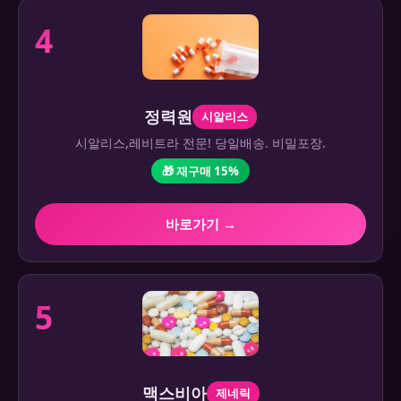
4
정력원
시알리스
시알리스,레비트라 전문! 당일배송. 비밀포장.
🎁 재구매 15%
바로가기 →
5
맥스비아
제네릭