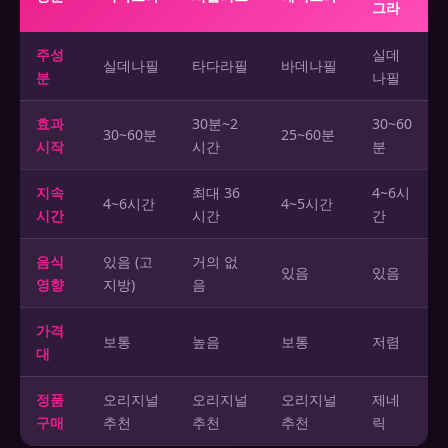
그라
주성
실데
실데나필
타다라필
바데나필
분
나필
효과
30분~2
30~60
30~60분
25~60분
시작
시간
분
지속
최대 36
4~6시
4~6시간
4~5시간
시간
시간
간
음식
있음 (고
거의 없
있음
있음
영향
지방)
음
가격
보통
높음
보통
저렴
대
정품
오리지널
오리지널
오리지널
제네
구매
추천
추천
추천
릭