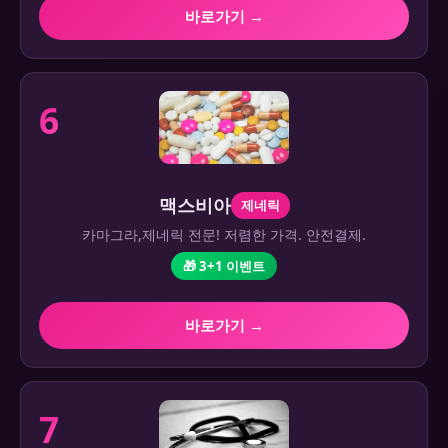
바로가기 →
6
맥스비아
제네릭
카마그라,제네릭 전문! 저렴한 가격. 안전결제.
🎁 3+1 이벤트
바로가기 →
7