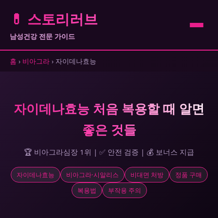
💊 스토리러브
남성건강 전문 가이드
홈
›
비아그라
› 자이데나효능
자이데나효능 처음 복용할 때 알면
좋은 것들
🏆 비아그라심장 1위 | ✅ 안전 검증 | 💰 보너스 지급
자이데나효능
비아그라·시알리스
비대면 처방
정품 구매
복용법
부작용 주의