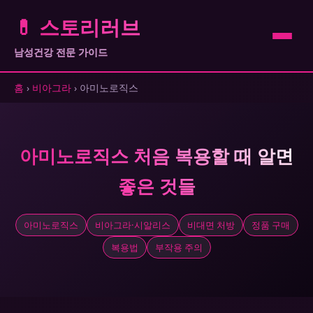
💊 스토리러브
남성건강 전문 가이드
홈
›
비아그라
› 아미노로직스
아미노로직스 처음 복용할 때 알면
좋은 것들
아미노로직스
비아그라·시알리스
비대면 처방
정품 구매
복용법
부작용 주의