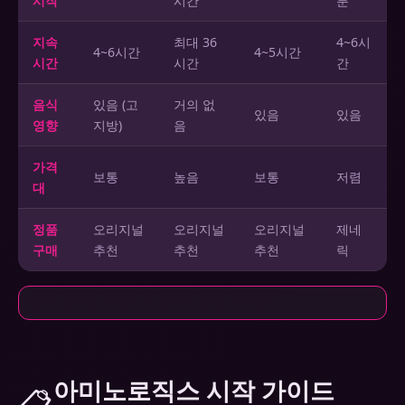
시작
시간
분
지속
최대 36
4~6시
4~6시간
4~5시간
시간
시간
간
음식
있음 (고
거의 없
있음
있음
영향
지방)
음
가격
보통
높음
보통
저렴
대
정품
오리지널
오리지널
오리지널
제네
구매
추천
추천
추천
릭
아미노로직스 시작 가이드
📋