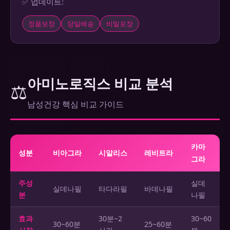
✅ 업데이트:
정품보장
당일배송
비밀포장
아미노로직스 비교 분석
⚖️
남성건강 핵심 비교 가이드
카마
성분
비아그라
시알리스
레비트라
그라
주성
실데
실데나필
타다라필
바데나필
분
나필
효과
30분~2
30~60
30~60분
25~60분