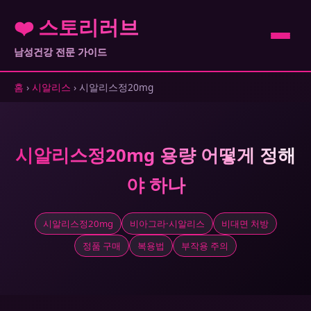
❤️ 스토리러브
남성건강 전문 가이드
홈
›
시알리스
› 시알리스정20mg
시알리스정20mg 용량 어떻게 정해
야 하나
시알리스정20mg
비아그라·시알리스
비대면 처방
정품 구매
복용법
부작용 주의