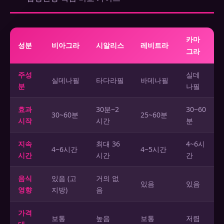
카마
성분
비아그라
시알리스
레비트라
그라
주성
실데
실데나필
타다라필
바데나필
분
나필
효과
30분~2
30~60
30~60분
25~60분
시작
시간
분
지속
최대 36
4~6시
4~6시간
4~5시간
시간
시간
간
음식
있음 (고
거의 없
있음
있음
영향
지방)
음
가격
보통
높음
보통
저렴