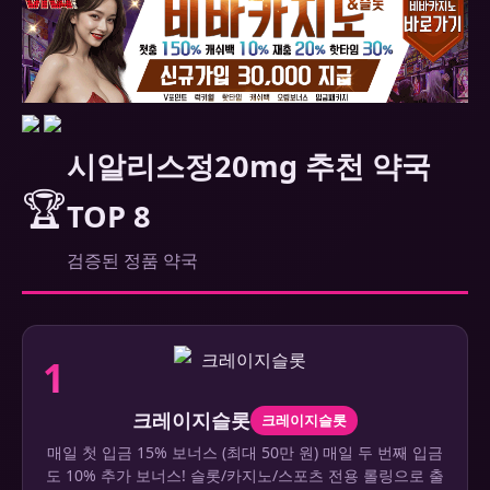
시알리스정20mg 추천 약국
🏆
TOP 8
검증된 정품 약국
1
크레이지슬롯
크레이지슬롯
매일 첫 입금 15% 보너스 (최대 50만 원) 매일 두 번째 입금
도 10% 추가 보너스! 슬롯/카지노/스포츠 전용 롤링으로 출