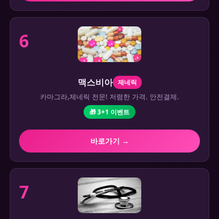
6
맥스비아
제네릭
카마그라,제네릭 전문! 저렴한 가격. 안전결제.
🎁 3+1 이벤트
바로가기 →
7