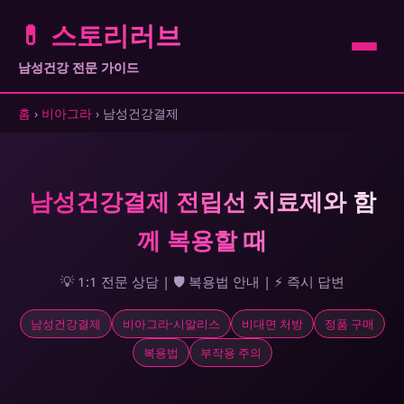
💊 스토리러브
남성건강 전문 가이드
홈
›
비아그라
› 남성건강결제
남성건강결제 전립선 치료제와 함
께 복용할 때
💡 1:1 전문 상담 | 🛡️ 복용법 안내 | ⚡ 즉시 답변
남성건강결제
비아그라·시알리스
비대면 처방
정품 구매
복용법
부작용 주의