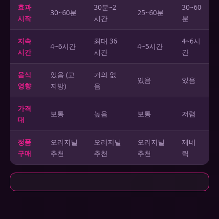
효과
30분~2
30~60
30~60분
25~60분
시작
시간
분
지속
최대 36
4~6시
4~6시간
4~5시간
시간
시간
간
음식
있음 (고
거의 없
있음
있음
영향
지방)
음
가격
보통
높음
보통
저렴
대
정품
오리지널
오리지널
오리지널
제네
구매
추천
추천
추천
릭