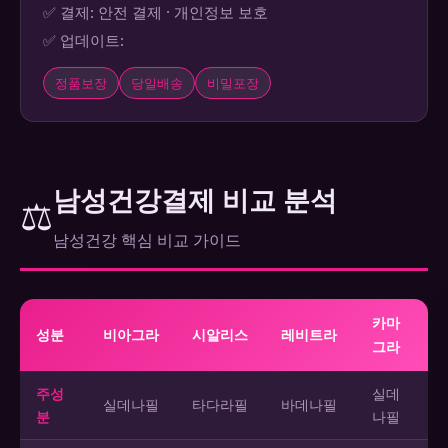
✅ 결제: 안전 결제 · 개인정보 보호
✅ 업데이트:
정품보장
당일배송
비밀포장
남성건강결제 비교 분석
⚖️
남성건강 핵심 비교 가이드
카마
성분
비아그라
시알리스
레비트라
그라
주성
실데
실데나필
타다라필
바데나필
분
나필