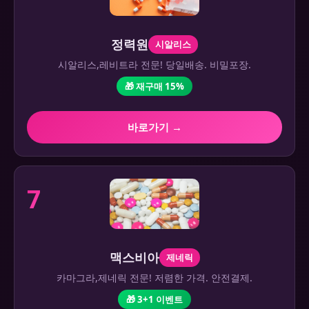
정력원
시알리스
시알리스,레비트라 전문! 당일배송. 비밀포장.
🎁 재구매 15%
바로가기 →
7
맥스비아
제네릭
카마그라,제네릭 전문! 저렴한 가격. 안전결제.
🎁 3+1 이벤트