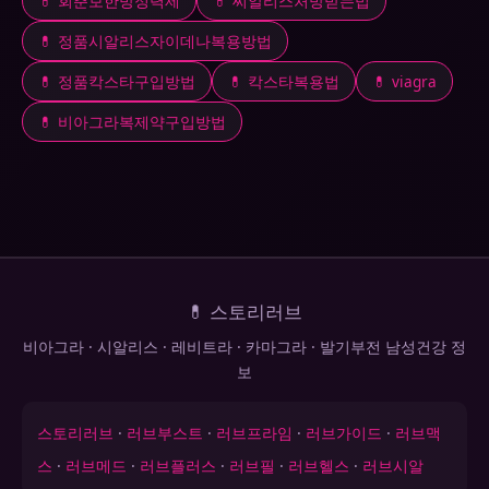
💊 회춘보한방정력제
💊 씨알리스처방받는법
💊 정품시알리스자이데나복용방법
💊 정품칵스타구입방법
💊 칵스타복용법
💊 viagra
💊 비아그라복제약구입방법
💊 스토리러브
비아그라 · 시알리스 · 레비트라 · 카마그라 · 발기부전 남성건강 정
보
스토리러브
·
러브부스트
·
러브프라임
·
러브가이드
·
러브맥
스
·
러브메드
·
러브플러스
·
러브필
·
러브헬스
·
러브시알