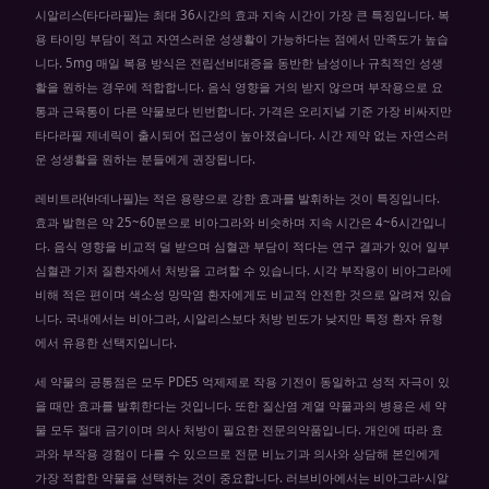
시알리스(타다라필)는 최대 36시간의 효과 지속 시간이 가장 큰 특징입니다. 복
용 타이밍 부담이 적고 자연스러운 성생활이 가능하다는 점에서 만족도가 높습
니다. 5mg 매일 복용 방식은 전립선비대증을 동반한 남성이나 규칙적인 성생
활을 원하는 경우에 적합합니다. 음식 영향을 거의 받지 않으며 부작용으로 요
통과 근육통이 다른 약물보다 빈번합니다. 가격은 오리지널 기준 가장 비싸지만
타다라필 제네릭이 출시되어 접근성이 높아졌습니다. 시간 제약 없는 자연스러
운 성생활을 원하는 분들에게 권장됩니다.
레비트라(바데나필)는 적은 용량으로 강한 효과를 발휘하는 것이 특징입니다.
효과 발현은 약 25~60분으로 비아그라와 비슷하며 지속 시간은 4~6시간입니
다. 음식 영향을 비교적 덜 받으며 심혈관 부담이 적다는 연구 결과가 있어 일부
심혈관 기저 질환자에서 처방을 고려할 수 있습니다. 시각 부작용이 비아그라에
비해 적은 편이며 색소성 망막염 환자에게도 비교적 안전한 것으로 알려져 있습
니다. 국내에서는 비아그라, 시알리스보다 처방 빈도가 낮지만 특정 환자 유형
에서 유용한 선택지입니다.
세 약물의 공통점은 모두 PDE5 억제제로 작용 기전이 동일하고 성적 자극이 있
을 때만 효과를 발휘한다는 것입니다. 또한 질산염 계열 약물과의 병용은 세 약
물 모두 절대 금기이며 의사 처방이 필요한 전문의약품입니다. 개인에 따라 효
과와 부작용 경험이 다를 수 있으므로 전문 비뇨기과 의사와 상담해 본인에게
가장 적합한 약물을 선택하는 것이 중요합니다. 러브비아에서는 비아그라·시알