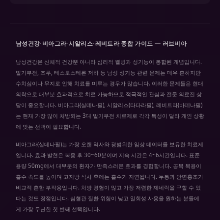
남성건강·비아그라·시알리스·레비트라 종합 가이드 — 러브비아
남성건강은 신체적 건강뿐 아니라 심리적 웰빙과 성기능이 통합된 개념입니다.
발기부전, 조루, 테스토스테론 저하 등 남성 성기능 관련 문제는 매우 흔하지만
수치심이나 무지로 인해 치료를 미루는 경우가 많습니다. 이러한 문제들은 현대
의학으로 대부분 효과적으로 치료 가능하므로 적극적인 관심과 전문 의료진 상
담이 중요합니다. 비아그라(실데나필), 시알리스(타다라필), 레비트라(바데나필)
는 현재 가장 많이 처방되는 3대 발기부전 치료제로 각각 특성이 달라 개인 상황
에 맞는 선택이 필요합니다.
비아그라(실데나필)는 가장 오랜 역사와 광범위한 임상 데이터를 보유한 치료제
입니다. 효과 발현은 복용 후 30~60분이며 지속 시간은 4~6시간입니다. 표준
용량 50mg에서 대부분의 환자가 만족스러운 효과를 경험합니다. 공복 복용이
흡수 속도를 높이며 고지방 식사 후에는 흡수가 지연됩니다. 두통과 안면홍조가
비교적 흔한 부작용입니다. 처방 경험이 많고 가장 저렴한 제네릭을 구할 수 있
다는 것도 장점입니다. 심혈관 질환 위험이 낮고 일회성 사용을 원하는 분들에
게 가장 무난한 첫 번째 선택입니다.