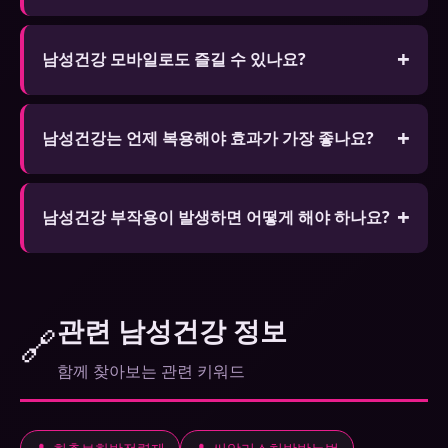
α 차단제(전립선 치료제)와 남성건강 병용은 심한 저
혈압을 유발할 수 있습니다. 반드시 처방 의사에게 알
남성건강 모바일로도 즐길 수 있나요?
리고 적절한 용량 조절을 받으세요.
대부분의 사이트가 모바일을 지원합니다. 공공 WiFi
보다 개인 데이터 사용이 보안에 더 안전합니다.
남성건강는 언제 복용해야 효과가 가장 좋나요?
비아그라는 성행위 30~60분 전, 시알리스는 최대 36
시간 지속되므로 여유 있게 복용 가능합니다. 고지방
남성건강 부작용이 발생하면 어떻게 해야 하나요?
식사는 흡수를 늦출 수 있습니다.
두통·안면홍조 등 경미한 부작용은 대부분 2~4시간
후 자연스럽게 호전됩니다. 4시간 이상 지속되거나
시야 변화·흉통이 있다면 즉시 의료기관을 방문하세
관련 남성건강 정보
🔗
요.
함께 찾아보는 관련 키워드